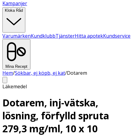
Kampanjer
Kloka Råd
Varumärken
Kundklubb
Tjänster
Hitta apotek
Kundservice
Mina Recept
Hem
/
Sökbar, ej köpb, ej kat
/
Dotarem
Läkemedel
Dotarem, inj-vätska,
lösning, förfylld spruta
279,3 mg/ml, 10 x 10