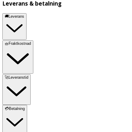
Leverans & betalning
🚚Leverans
🧺Fraktkostnad
🚀Leveranstid
💳Betalning