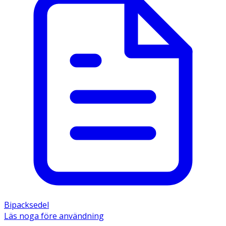
Bipacksedel
Läs noga före användning