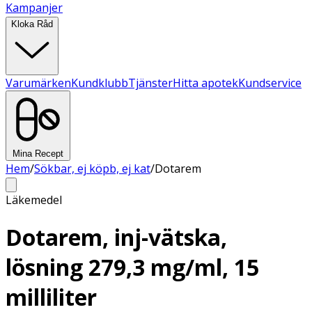
Kampanjer
Kloka Råd
Varumärken
Kundklubb
Tjänster
Hitta apotek
Kundservice
Mina Recept
Hem
/
Sökbar, ej köpb, ej kat
/
Dotarem
Läkemedel
Dotarem, inj-vätska,
lösning 279,3 mg/ml, 15
milliliter