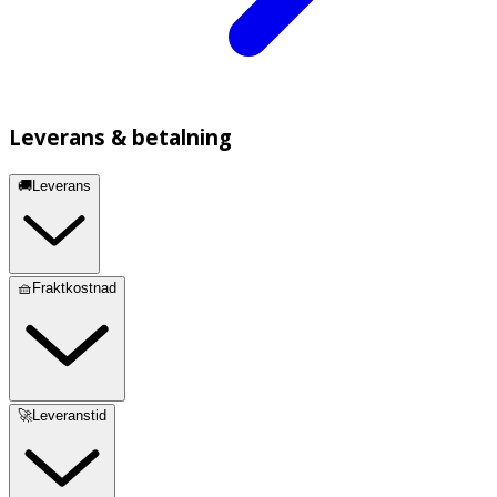
Leverans & betalning
🚚Leverans
🧺Fraktkostnad
🚀Leveranstid