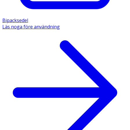
Bipacksedel
Läs noga före användning