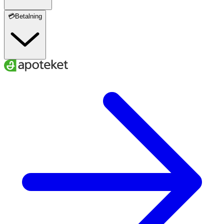
💳Betalning