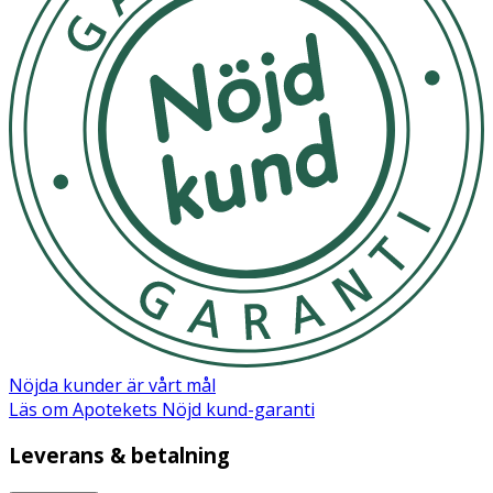
Nöjda kunder är vårt mål
Läs om Apotekets Nöjd kund-garanti
Leverans & betalning