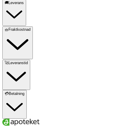
🚚Leverans
🧺Fraktkostnad
🚀Leveranstid
💳Betalning