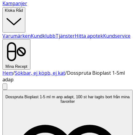
Kampanjer
Kloka Råd
Varumärken
Kundklubb
Tjänster
Hitta apotek
Kundservice
Mina Recept
Hem
/
Sökbar, ej köpb, ej kat
/
Dosspruta Bioplast 1-5ml
adap
Dosspruta Bioplast 1-5 ml m anp adapt, 100 st har tagits bort från mina
favoriter