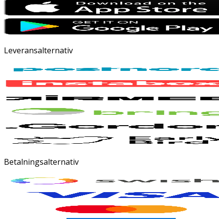
Leveransalternativ
Betalningsalternativ