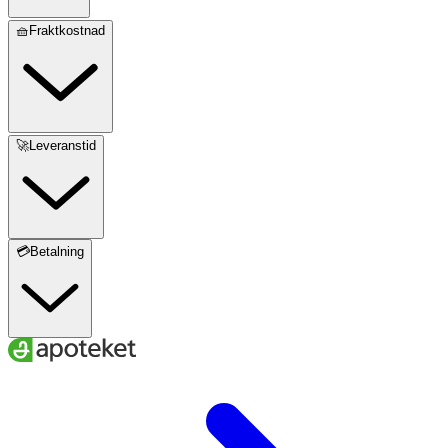
🧺Fraktkostnad
🚀Leveranstid
💳Betalning