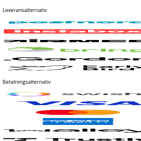
Leveransalternativ
Betalningsalternativ