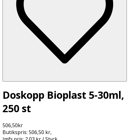
Doskopp Bioplast 5-30ml,
250 st
506,50
kr
Butikspris:
506,50 kr
,
Jmfs.pris:
2,03 kr / Styck