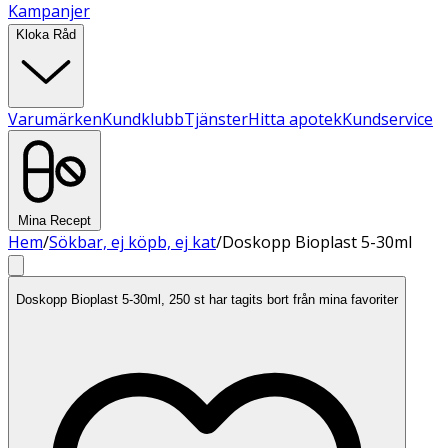
Kampanjer
Kloka Råd
Varumärken
Kundklubb
Tjänster
Hitta apotek
Kundservice
Mina Recept
Hem
/
Sökbar, ej köpb, ej kat
/
Doskopp Bioplast 5-30ml
Doskopp Bioplast 5-30ml, 250 st har tagits bort från mina favoriter