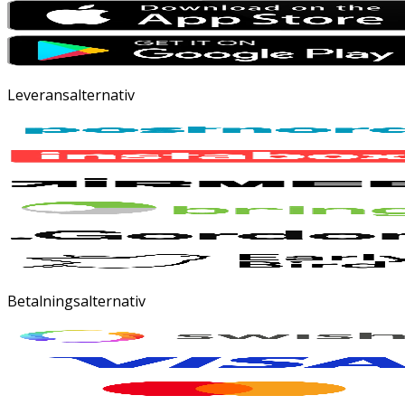
Leveransalternativ
Betalningsalternativ