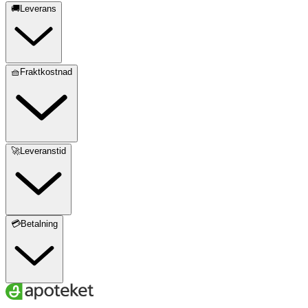
🚚Leverans
🧺Fraktkostnad
🚀Leveranstid
💳Betalning