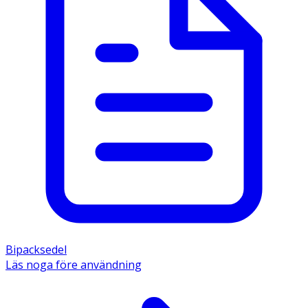
Bipacksedel
Läs noga före användning