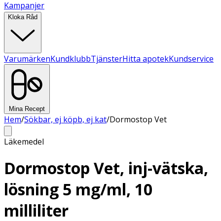
Kampanjer
Kloka Råd
Varumärken
Kundklubb
Tjänster
Hitta apotek
Kundservice
Mina Recept
Hem
/
Sökbar, ej köpb, ej kat
/
Dormostop Vet
Läkemedel
Dormostop Vet, inj-vätska,
lösning 5 mg/ml, 10
milliliter