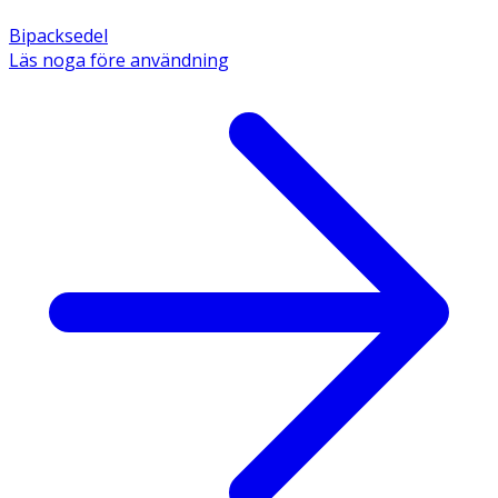
Bipacksedel
Läs noga före användning