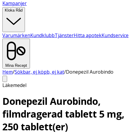
Kampanjer
Kloka Råd
Varumärken
Kundklubb
Tjänster
Hitta apotek
Kundservice
Mina Recept
Hem
/
Sökbar, ej köpb, ej kat
/
Donepezil Aurobindo
Läkemedel
Donepezil Aurobindo,
filmdragerad tablett 5 mg,
250 tablett(er)