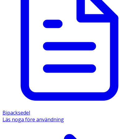
Bipacksedel
Läs noga före användning