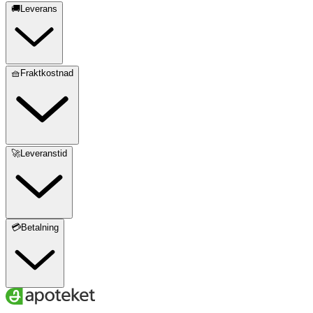
🚚Leverans
🧺Fraktkostnad
🚀Leveranstid
💳Betalning