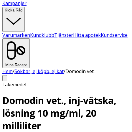
Kampanjer
Kloka Råd
Varumärken
Kundklubb
Tjänster
Hitta apotek
Kundservice
Mina Recept
Hem
/
Sökbar, ej köpb, ej kat
/
Domodin vet.
Läkemedel
Domodin vet., inj-vätska,
lösning 10 mg/ml, 20
milliliter