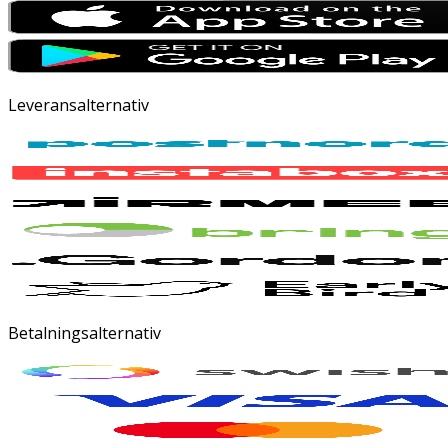
Leveransalternativ
Betalningsalternativ