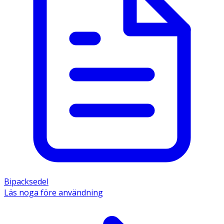
Bipacksedel
Läs noga före användning