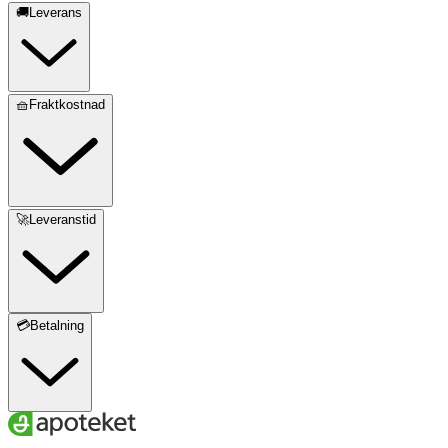
🚚Leverans
🧺Fraktkostnad
🚀Leveranstid
💳Betalning