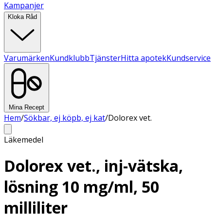
Kampanjer
Kloka Råd
Varumärken
Kundklubb
Tjänster
Hitta apotek
Kundservice
Mina Recept
Hem
/
Sökbar, ej köpb, ej kat
/
Dolorex vet.
Läkemedel
Dolorex vet., inj-vätska,
lösning 10 mg/ml, 50
milliliter