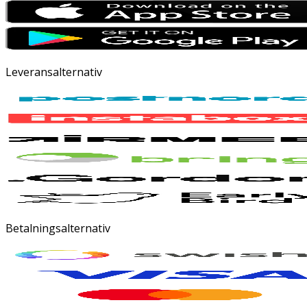
Leveransalternativ
Betalningsalternativ