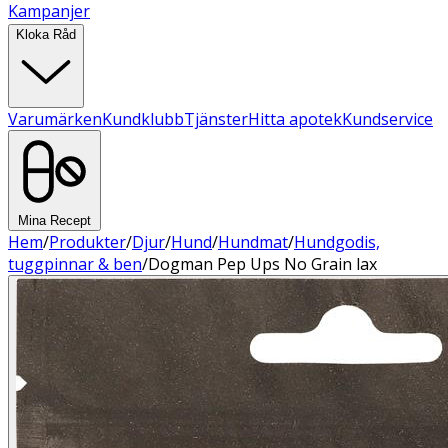
Kampanjer
Kloka Råd
Varumärken
Kundklubb
Tjänster
Hitta apotek
Kundservice
Mina Recept
Hem
/
Produkter
/
Djur
/
Hund
/
Hundmat
/
Hundgodis,
tuggpinnar & ben
/
Dogman Pep Ups No Grain lax