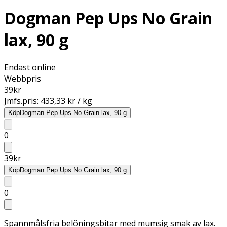
Dogman Pep Ups No Grain
lax, 90 g
Endast online
Webbpris
39
kr
Jmfs.pris:
433,33 kr / kg
Köp
Dogman Pep Ups No Grain lax, 90 g
0
39
kr
Köp
Dogman Pep Ups No Grain lax, 90 g
0
Spannmålsfria belöningsbitar med mumsig smak av lax.