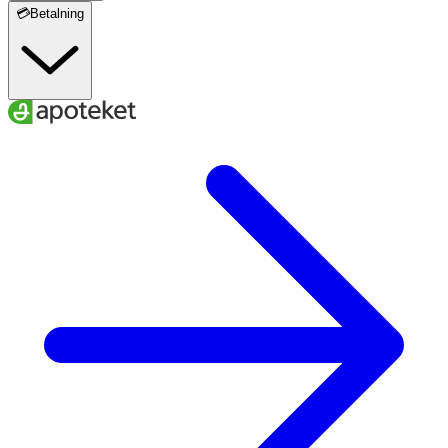
💳Betalning