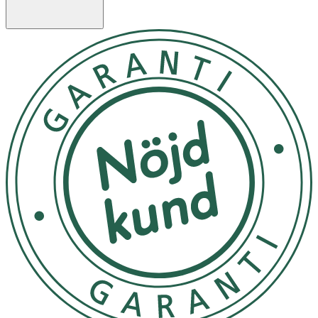
äldre än 4 månader.
- Tänk på att detta är ett kompletteringsfoder som i för
stora mängder kan orsaka övervikt.
- Hundar bör alltid övervakas under utfodring.
- Se till att din hund alltid har tillgång till friskt vatten.
- Förvaras torrt och svalt.
Innehåll
Sammansättning: Fisk och fiskbiprodukter (50% lax),
vegetabiliska biprodukter, oljor och fetter, jästarter,
mineraler.
Tillsatser: Konserveringsmedel
Analytiska beståndsdelar: Energi: 1 202 kJ/287 kcal/100 g,
Råprotein: 29,0%, Råoljor och råfetter: 7,0%, Växttråd:
2,0%, Råaska: 14%, Vatten: 21,0%