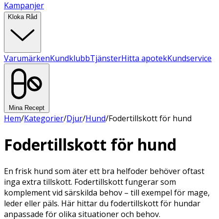
Kampanjer
Kloka Råd
Varumärken
Kundklubb
Tjänster
Hitta apotek
Kundservice
Mina Recept
Hem
/
Kategorier
/
Djur
/
Hund
/
Fodertillskott för hund
Fodertillskott för hund
En frisk hund som äter ett bra helfoder behöver oftast
inga extra tillskott. Fodertillskott fungerar som
komplement vid särskilda behov – till exempel för mage,
leder eller päls. Här hittar du fodertillskott för hundar
anpassade för olika situationer och behov.