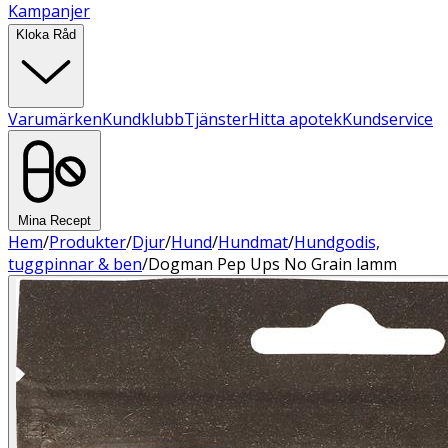
Kampanjer
Kloka Råd
Varumärken
Kundklubb
Tjänster
Hitta apotek
Kundservice
Mina Recept
Hem
/
Produkter
/
Djur
/
Hund
/
Hundmat
/
Hundgodis,
tuggpinnar & ben
/
Dogman Pep Ups No Grain lamm