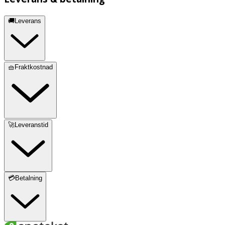
🚚Leverans
🧺Fraktkostnad
🚀Leveranstid
💳Betalning