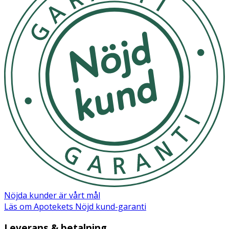
- Hundar bör alltid övervakas under utfodring.
- Se till att din hund alltid har tillgång till friskt vatten.
- Förvaras torrt och svalt.
Innehåll
Sammansättning: Kött och animaliska biprodukter (50%
lamm), vegetabiliska biprodukter, oljor och fetter,
jästarter, mineraler.
Tillsatser: Konserveringsmedel
Analytiska beståndsdelar: Energi: 1 197 kJ/286 kcal/100 g,
Råprotein: 29,0%, Råoljor och råfetter: 6,0%, Växttråd:
1,0%, Råaska: 14%, Vatten: 21,0%
Nöjda kunder är vårt mål
Läs om Apotekets Nöjd kund-garanti
Leverans & betalning