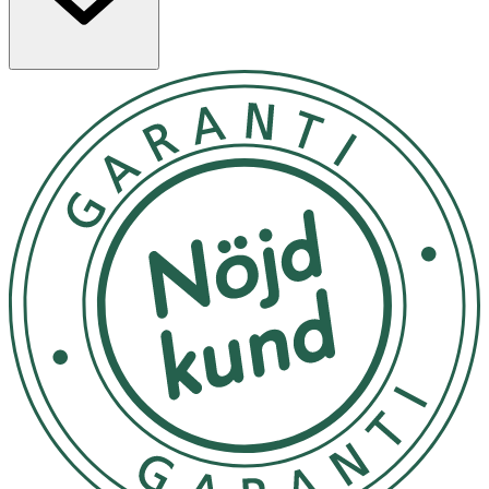
· Stilren design i grått
· Rostfri innerskål för enkel rengöring
· Gummikant som ger stabilitet
· Tål maskindisk
· Ej lämplig för mikrovågsugn
· Volym: 350 ml
· Mått: 17,5 x 6 cm
Användning
· Fyll med mat eller vatten.
· Rengör regelbundet, gärna i diskmaskin.
Förvaring
Förvaras inomhus. Hanteras varsamt då produkten är