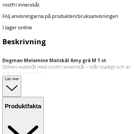
rostfri innerskål.
Följ anvisningarna på produkten/bruksanvisningen
I lager online
Beskrivning
Dogman Melamine Matskål Amy grå M 1 st
Stilren matskål med rostfri innerskål – står stadigt och är
enkel att rengöra.
Läs mer
Dogman
Melamine Matskål i storlek medium är en
klassisk mat- eller vattenskål tillverkad i slitstark melamin
med en rostfri innerskål. Skålens tyngd i kombination
med gummikant på undersidan gör att den står stabilt
Produktfakta
under användning. Produkten är diskmaskinssäker men
bör inte användas i mikrovågsugn.
Egenskaper