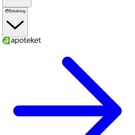
💳Betalning