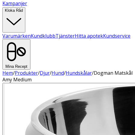
Kampanjer
Kloka Råd
Varumärken
Kundklubb
Tjänster
Hitta apotek
Kundservice
Mina Recept
Hem
/
Produkter
/
Djur
/
Hund
/
Hundskålar
/
Dogman Matskål
Amy Medium