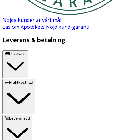
ömtålig.
Nöjda kunder är vårt mål
Läs om Apotekets Nöjd kund-garanti
Leverans & betalning
🚚Leverans
🧺Fraktkostnad
🚀Leveranstid