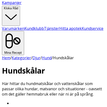
Kampanjer
Kloka Råd
Varumärken
Kundklubb
Tjänster
Hitta apotek
Kundservice
Mina Recept
Hem
/
Kategorier
/
Djur
/
Hund
/
Hundskålar
Hundskålar
Här hittar du hundmatskålar och vattenskålar som
passar olika hundar, matvanor och situationer - oavsett
om det gäller hemmabruk eller när ni är på språng.