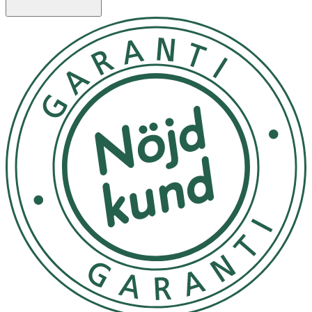
· Blinkande eller fast LED-ljus
· Synligt upp till 500 meter
· Vattenavvisande silikonmaterial
· Justerbar längd – max 65 cm
· Tre ljuslägen: snabbt blinkande, långsamt blinkande,
fast sken
· Batteritid: upp till 5 timmar (blinkande), 2 timmar
(fast sken)
· Uppladdningsbar via USB (kabel medföljer)
Användning
Klipp till önskad längd.
Välj önskat ljusläge.
Ladda med medföljande USB-kabel vid behov.