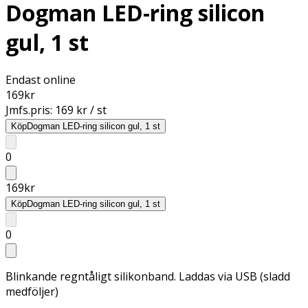
Dogman LED-ring silicon
gul, 1 st
Endast online
169
kr
Jmfs.pris:
169 kr / st
Köp
Dogman LED-ring silicon gul, 1 st
0
169
kr
Köp
Dogman LED-ring silicon gul, 1 st
0
Blinkande regntåligt silikonband. Laddas via USB (sladd
medföljer)