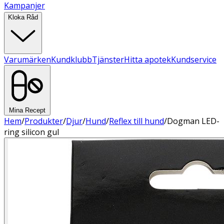
Kampanjer
Kloka Råd
Varumärken
Kundklubb
Tjänster
Hitta apotek
Kundservice
Mina Recept
Hem
/
Produkter
/
Djur
/
Hund
/
Reflex till hund
/
Dogman LED-
ring silicon gul