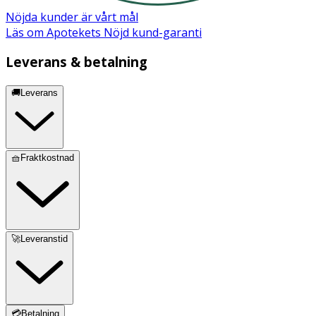
Förvaring
Nöjda kunder är vårt mål
Läs om Apotekets Nöjd kund-garanti
Förvaras svalt, skyddat från direkt solljus och utom
räckhåll för barn.
Leverans & betalning
🚚Leverans
🧺Fraktkostnad
🚀Leveranstid
💳Betalning