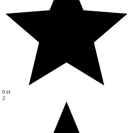
0
st
2