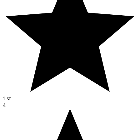
1
st
4