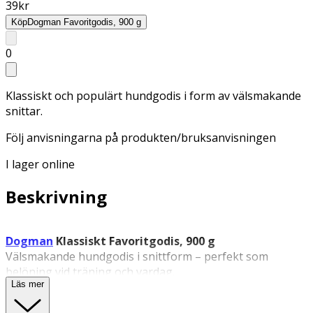
39
kr
Köp
Dogman Favoritgodis, 900 g
0
Klassiskt och populärt hundgodis i form av välsmakande
snittar.
Följ anvisningarna på produkten/bruksanvisningen
I lager online
Beskrivning
Dogman
Klassiskt Favoritgodis, 900 g
Välsmakande hundgodis i snittform – perfekt som
belöning vid träning och vardag.
Läs mer
Klassiskt Favoritgodis
är ett populärt