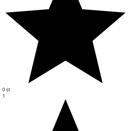
0
st
1