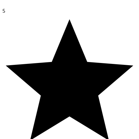
Näringsvärde per 100 g:
Energi kj/kcal 1381/330
5
Analytiska beståndsdelar:
Råprotein 25,0%, Råoljor och
råfetter 7,5%, Växttråd 3,4 %, Råaska 7,0%, Kalcium 1,7 %,
Fosfor 1,1 %.
Tillsatser per kg:
· Vitamin A: 15000 IE
· Vitamin D3:15000 IE
· Vitaminer E: 60 IE
Spårämnen:
· Jod (3b202): 1,5 mg
· Mangan (3b507): 35 mg
· Koppar (3b405): 5 mg
· Järn (3b103): 50 mg