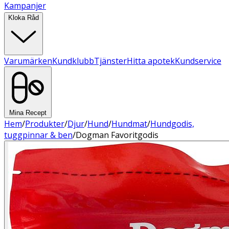
Kampanjer
Kloka Råd
Varumärken
Kundklubb
Tjänster
Hitta apotek
Kundservice
Mina Recept
Hem
/
Produkter
/
Djur
/
Hund
/
Hundmat
/
Hundgodis,
tuggpinnar & ben
/
Dogman Favoritgodis