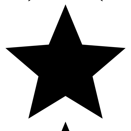
· Zink (3b604): 65 mg
· Selen (3b803): 0,1 mg
Sammansättning:
Spannmål, kött och animaliska
biprodukter, oljor och fetter, vegetabiliska biprodukter,
mineraler, fisk och fiskprodukter.
Tekniska tillsatser
: Antioxidanter och
konserveringsmedel.