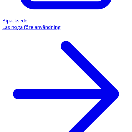
Bipacksedel
Läs noga före användning