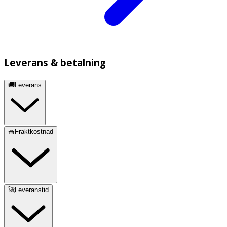
Leverans & betalning
🚚Leverans
🧺Fraktkostnad
🚀Leveranstid