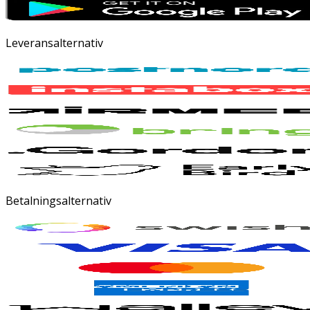
Leveransalternativ
Betalningsalternativ