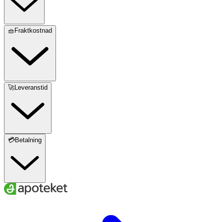
🧺Fraktkostnad
🚀Leveranstid
💳Betalning