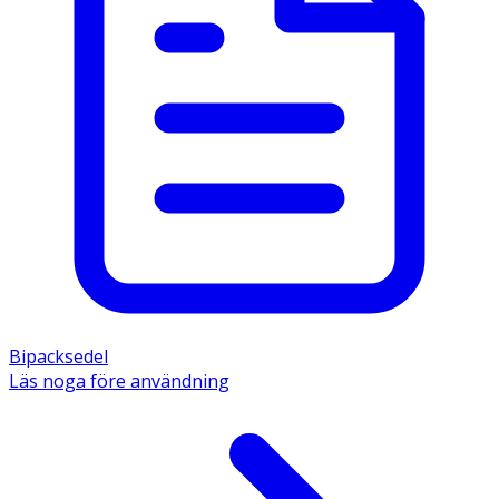
Bipacksedel
Läs noga före användning