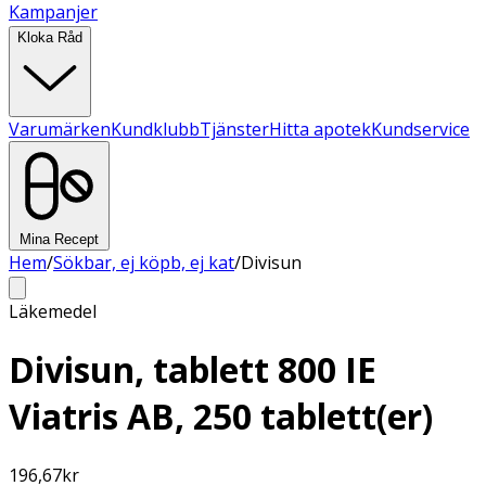
Kampanjer
Kloka Råd
Varumärken
Kundklubb
Tjänster
Hitta apotek
Kundservice
Mina Recept
Hem
/
Sökbar, ej köpb, ej kat
/
Divisun
Läkemedel
Divisun, tablett 800 IE
Viatris AB, 250 tablett(er)
196,67
kr