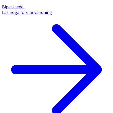
Bipacksedel
Läs noga före användning