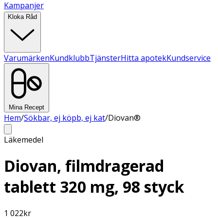
Kampanjer
Kloka Råd
Varumärken
Kundklubb
Tjänster
Hitta apotek
Kundservice
Mina Recept
Hem
/
Sökbar, ej köpb, ej kat
/
Diovan®
Läkemedel
Diovan, filmdragerad
tablett 320 mg, 98 styck
1 022
kr