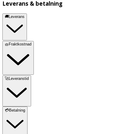
Leverans & betalning
🚚Leverans
🧺Fraktkostnad
🚀Leveranstid
💳Betalning