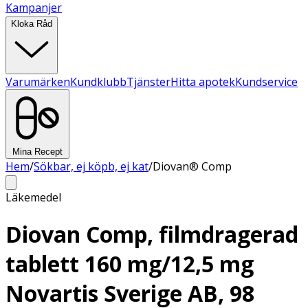
Kampanjer
Kloka Råd
Varumärken
Kundklubb
Tjänster
Hitta apotek
Kundservice
Mina Recept
Hem
/
Sökbar, ej köpb, ej kat
/
Diovan® Comp
Läkemedel
Diovan Comp, filmdragerad
tablett 160 mg/12,5 mg
Novartis Sverige AB, 98