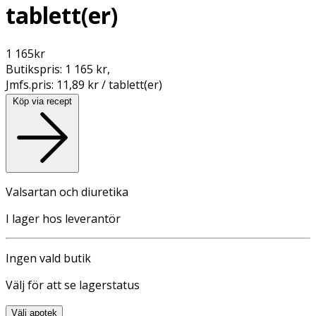
tablett(er)
1 165
kr
Butikspris:
1 165 kr
,
Jmfs.pris:
11,89 kr / tablett(er)
Köp via recept
Valsartan och diuretika
I lager hos leverantör
Ingen vald butik
Välj för att se lagerstatus
Välj apotek