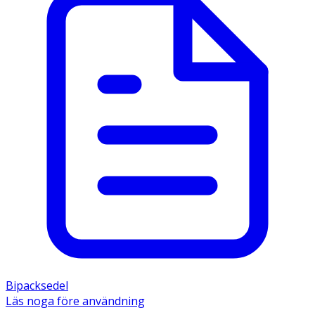
Bipacksedel
Läs noga före användning