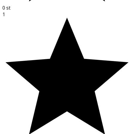
0
st
1