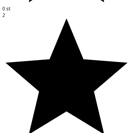
0
st
2