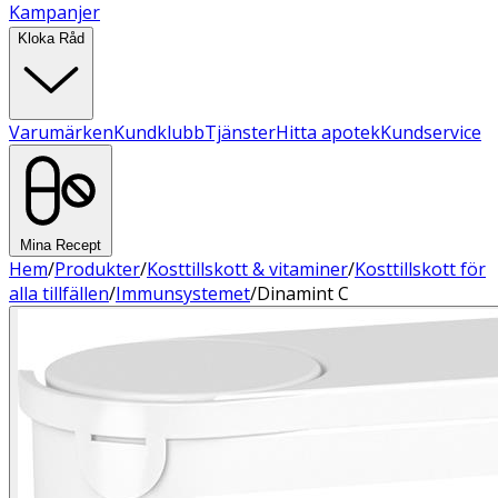
Kampanjer
Kloka Råd
Varumärken
Kundklubb
Tjänster
Hitta apotek
Kundservice
Mina Recept
Hem
/
Produkter
/
Kosttillskott & vitaminer
/
Kosttillskott för
alla tillfällen
/
Immunsystemet
/
Dinamint C