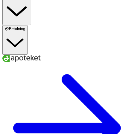
💳Betalning