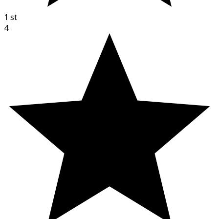
1
st
4