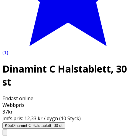
(
1
)
Dinamint C Halstablett, 30
st
Endast online
Webbpris
37
kr
Jmfs.pris:
12,33 kr / dygn (10 Styck)
Köp
Dinamint C Halstablett, 30 st