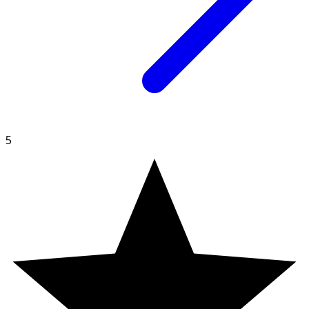
(citron) mentol (Levomentholum), acerolaextrakt
(Malpighia glabra) zink (zinkbisglycinat),
surhetsreglerande medel (citronsyra),
ytbehandlingsmedel (magnesiumsalter av fettsyror)
5