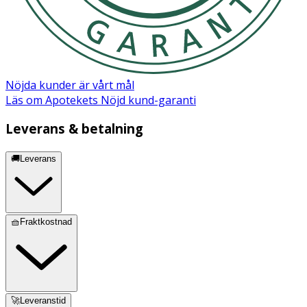
Nöjda kunder är vårt mål
Läs om Apotekets Nöjd kund-garanti
Leverans & betalning
🚚Leverans
🧺Fraktkostnad
🚀Leveranstid