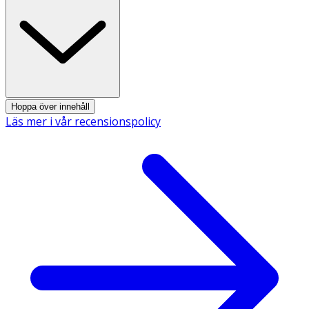
- Förvaras torrt i rumstemperatur och utom räckhåll för
små barn.
INNEHÅLLSDEKLARATION
10 Tabletter
%DRI*
Hoppa över innehåll
Läs mer i vår recensionspolicy
Vitamin C
50 mg
62*
Zink
10 mg
100*
Mentol
10 mg
**
* Dagligt referensintag. ** DRI ej fastställd
Innehåll
Sötningsmedel (sorbitol, steviolglykosider), naturlig arom