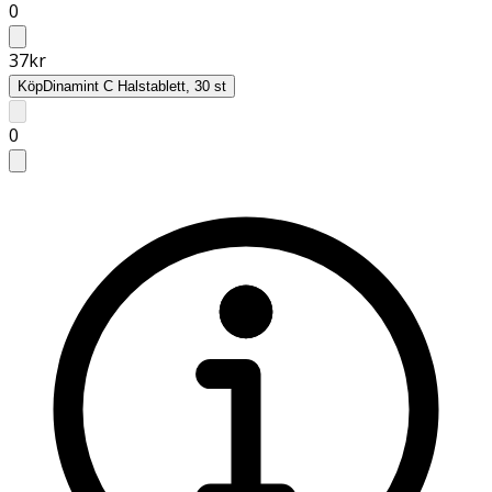
0
37
kr
Köp
Dinamint C Halstablett, 30 st
0