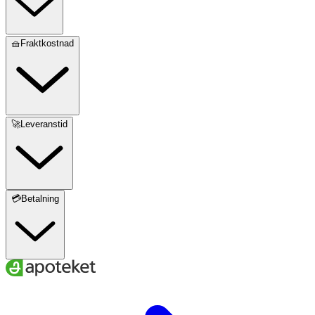
🧺Fraktkostnad
🚀Leveranstid
💳Betalning