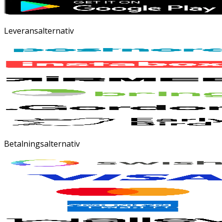
Leveransalternativ
Betalningsalternativ