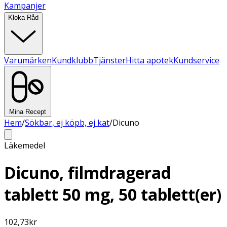
Kampanjer
Kloka Råd
Varumärken
Kundklubb
Tjänster
Hitta apotek
Kundservice
Mina Recept
Hem
/
Sökbar, ej köpb, ej kat
/
Dicuno
Läkemedel
Dicuno, filmdragerad
tablett 50 mg, 50 tablett(er)
102,73
kr