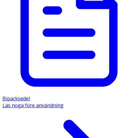
Bipacksedel
Läs noga före användning