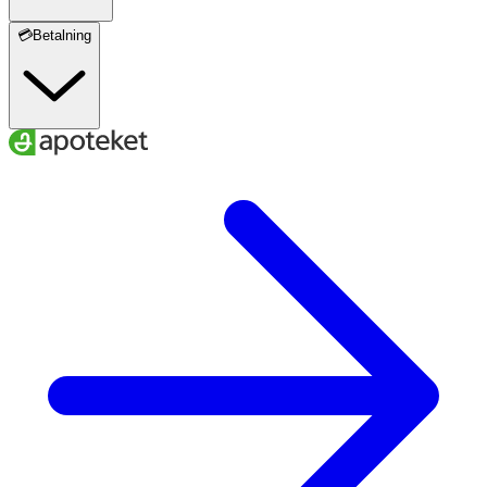
💳Betalning