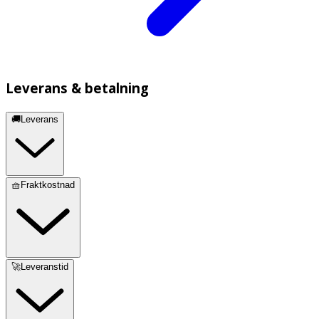
Leverans & betalning
🚚Leverans
🧺Fraktkostnad
🚀Leveranstid