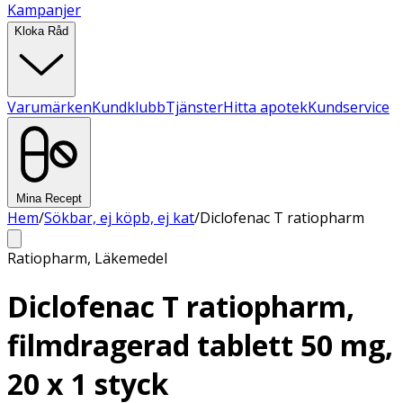
Kampanjer
Kloka Råd
Varumärken
Kundklubb
Tjänster
Hitta apotek
Kundservice
Mina Recept
Hem
/
Sökbar, ej köpb, ej kat
/
Diclofenac T ratiopharm
Ratiopharm
,
Läkemedel
Diclofenac T ratiopharm,
filmdragerad tablett 50 mg,
20 x 1 styck