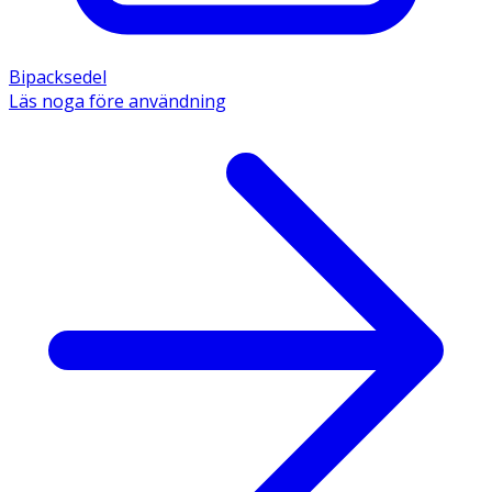
Bipacksedel
Läs noga före användning