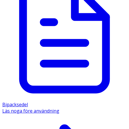
Bipacksedel
Läs noga före användning