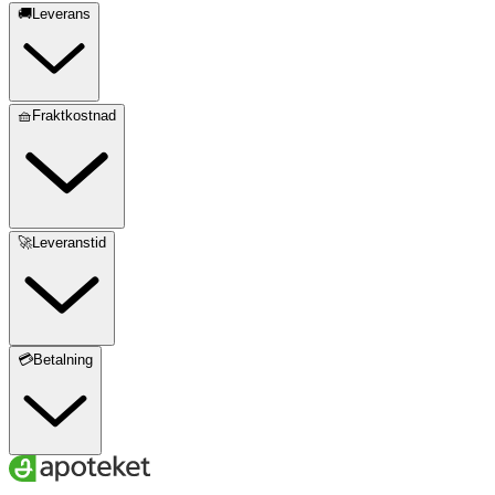
🚚Leverans
🧺Fraktkostnad
🚀Leveranstid
💳Betalning