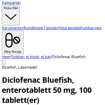
Kampanjer
Kloka Råd
Varumärken
Kundklubb
Tjänster
Hitta apotek
Kundservice
Mina Recept
Hem
/
Sökbar, ej köpb, ej kat
/
Diclofenac Bluefish
Bluefish
,
Läkemedel
Diclofenac Bluefish,
enterotablett 50 mg, 100
tablett(er)