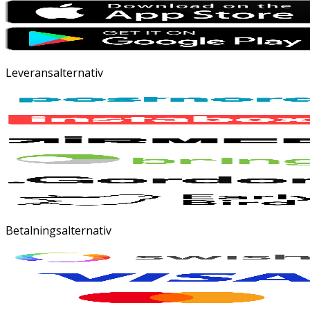
Leveransalternativ
Betalningsalternativ