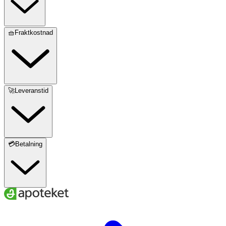
🧺Fraktkostnad
🚀Leveranstid
💳Betalning