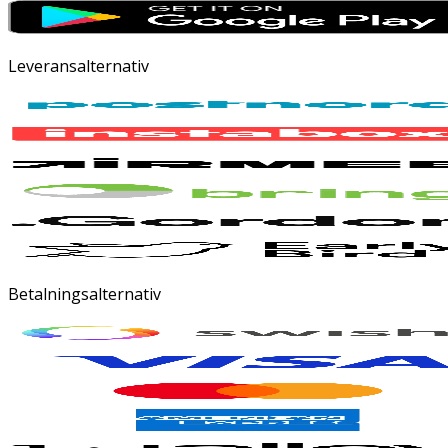
Leveransalternativ
Betalningsalternativ