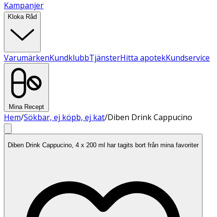
Kampanjer
Kloka Råd
Varumärken
Kundklubb
Tjänster
Hitta apotek
Kundservice
Mina Recept
Hem
/
Sökbar, ej köpb, ej kat
/
Diben Drink Cappucino
Diben Drink Cappucino, 4 x 200 ml har tagits bort från mina favoriter