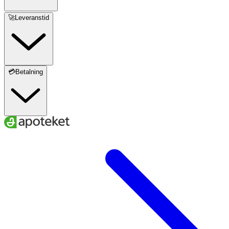
🚀Leveranstid
💳Betalning