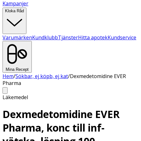
Kampanjer
Kloka Råd
Varumärken
Kundklubb
Tjänster
Hitta apotek
Kundservice
Mina Recept
Hem
/
Sökbar, ej köpb, ej kat
/
Dexmedetomidine EVER
Pharma
Läkemedel
Dexmedetomidine EVER
Pharma, konc till inf-