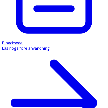
Bipacksedel
Läs noga före användning