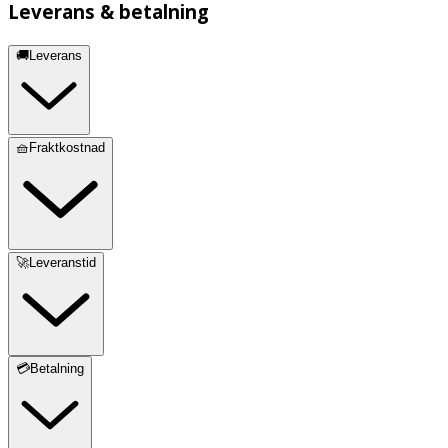
Leverans & betalning
🚚Leverans
🧺Fraktkostnad
🚀Leveranstid
💳Betalning