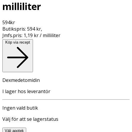
milliliter
594
kr
Butikspris:
594 kr
,
Jmfs.pris:
1,19 kr / milliliter
Köp via recept
Dexmedetomidin
I lager hos leverantör
Ingen vald butik
Välj för att se lagerstatus
Välj apotek