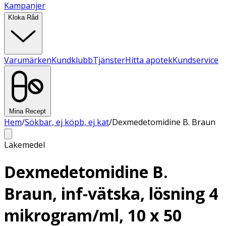
Kampanjer
Kloka Råd
Varumärken
Kundklubb
Tjänster
Hitta apotek
Kundservice
Mina Recept
Hem
/
Sökbar, ej köpb, ej kat
/
Dexmedetomidine B. Braun
Läkemedel
Dexmedetomidine B.
Braun, inf-vätska, lösning 4
mikrogram/ml, 10 x 50