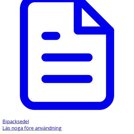
Bipacksedel
Läs noga före användning