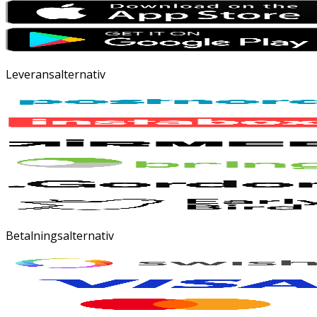
Leveransalternativ
Betalningsalternativ