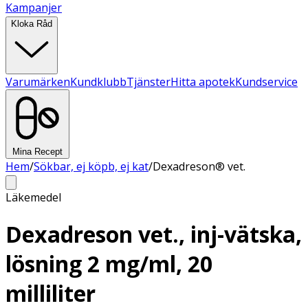
Kampanjer
Kloka Råd
Varumärken
Kundklubb
Tjänster
Hitta apotek
Kundservice
Mina Recept
Hem
/
Sökbar, ej köpb, ej kat
/
Dexadreson® vet.
Läkemedel
Dexadreson vet., inj-vätska,
lösning 2 mg/ml, 20
milliliter