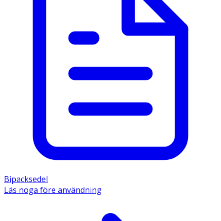
Bipacksedel
Läs noga före användning