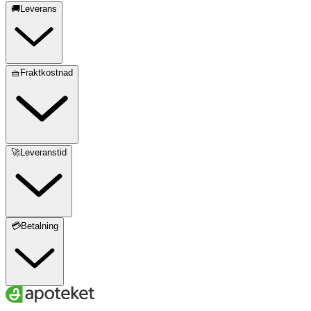
🚚Leverans
🧺Fraktkostnad
🚀Leveranstid
💳Betalning