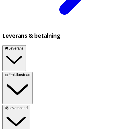
Leverans & betalning
🚚Leverans
🧺Fraktkostnad
🚀Leveranstid