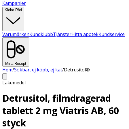
Kampanjer
Kloka Råd
Varumärken
Kundklubb
Tjänster
Hitta apotek
Kundservice
Mina Recept
Hem
/
Sökbar, ej köpb, ej kat
/
Detrusitol®
Läkemedel
Detrusitol, filmdragerad
tablett 2 mg Viatris AB, 60
styck