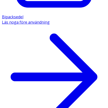
Bipacksedel
Läs noga före användning