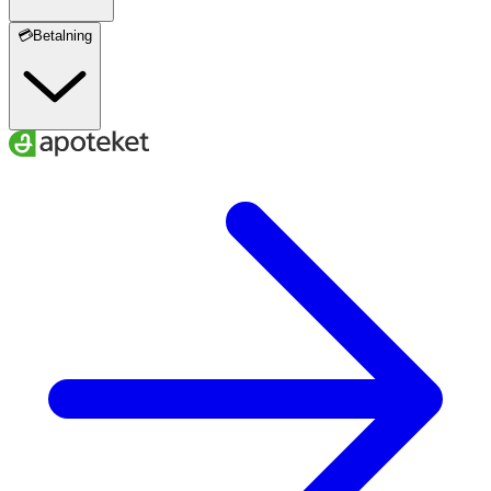
💳Betalning