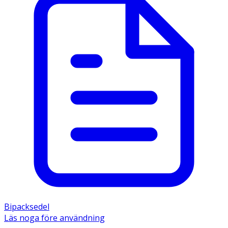
Bipacksedel
Läs noga före användning