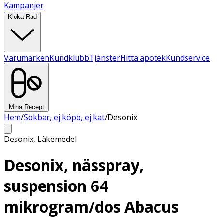
Kampanjer
Kloka Råd
Varumärken
Kundklubb
Tjänster
Hitta apotek
Kundservice
Mina Recept
Hem
/
Sökbar, ej köpb, ej kat
/
Desonix
Desonix
,
Läkemedel
Desonix, nässpray,
suspension 64
mikrogram/dos Abacus