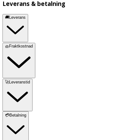
Leverans & betalning
🚚Leverans
🧺Fraktkostnad
🚀Leveranstid
💳Betalning