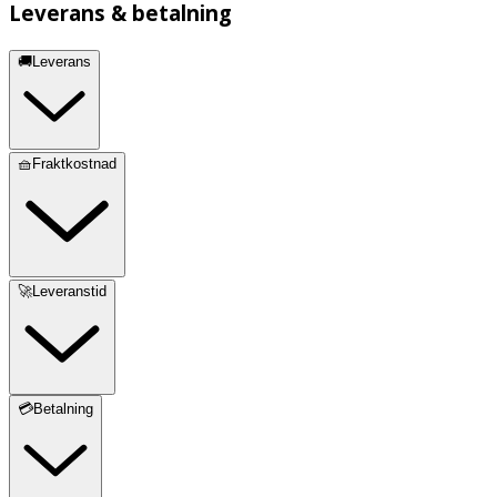
Leverans & betalning
🚚Leverans
🧺Fraktkostnad
🚀Leveranstid
💳Betalning