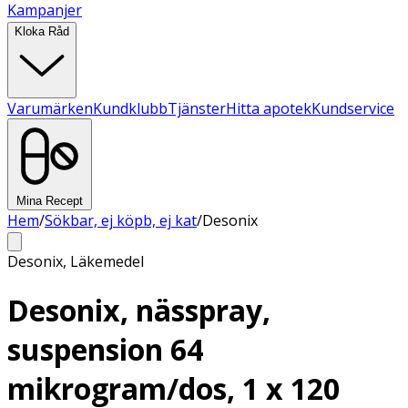
Kampanjer
Kloka Råd
Varumärken
Kundklubb
Tjänster
Hitta apotek
Kundservice
Mina Recept
Hem
/
Sökbar, ej köpb, ej kat
/
Desonix
Desonix
,
Läkemedel
Desonix, nässpray,
suspension 64
mikrogram/dos, 1 x 120