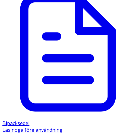
Bipacksedel
Läs noga före användning