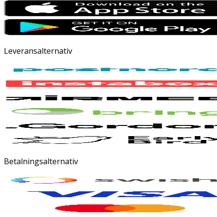
Leveransalternativ
Betalningsalternativ