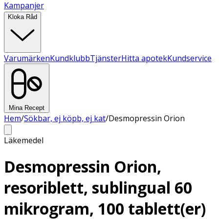
Kampanjer
Kloka Råd
Varumärken
Kundklubb
Tjänster
Hitta apotek
Kundservice
Mina Recept
Hem
/
Sökbar, ej köpb, ej kat
/
Desmopressin Orion
Läkemedel
Desmopressin Orion,
resoriblett, sublingual 60
mikrogram, 100 tablett(er)