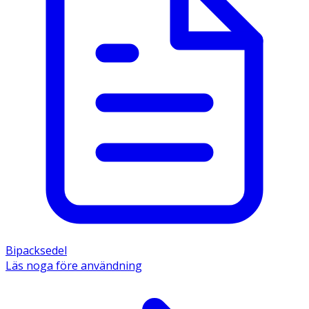
Bipacksedel
Läs noga före användning