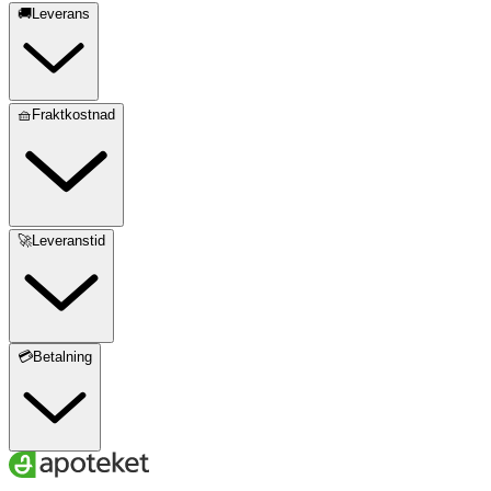
🚚Leverans
🧺Fraktkostnad
🚀Leveranstid
💳Betalning