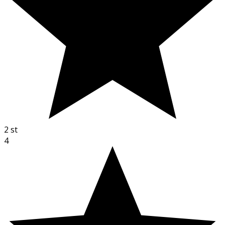
2
st
4