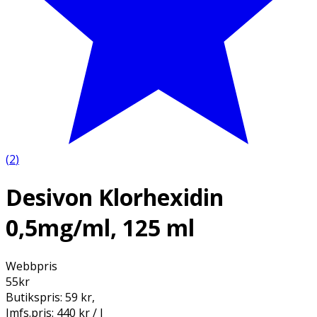
(
2
)
Desivon Klorhexidin
0,5mg/ml, 125 ml
Webbpris
55
kr
Butikspris:
59 kr
,
Jmfs.pris:
440 kr / l