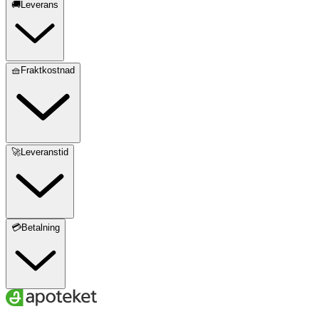
🚚Leverans
🧺Fraktkostnad
🚀Leveranstid
💳Betalning