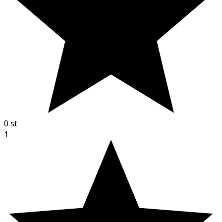
0
st
1