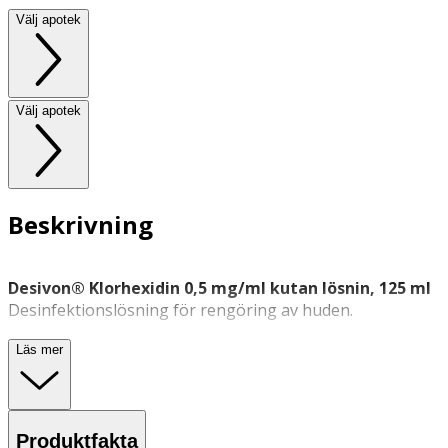
Välj apotek
Välj apotek
Beskrivning
Desivon® Klorhexidin 0,5 mg/ml kutan lösnin, 125 ml
Desinfektionslösning för rengöring av huden.
Desivon® Klorhexidin är en kutan lösning som används
Läs mer
för huddesinfektion. Produkten innehåller
klorhexidindiglukonat, ett ämne med bakteriehämmande
egenskaper, och används för att desinficera huden.
Produktfakta