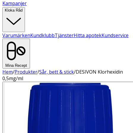
Kampanjer
Kloka Råd
Varumärken
Kundklubb
Tjänster
Hitta apotek
Kundservice
Mina Recept
Hem
/
Produkter
/
Sår, bett & stick
/
DESIVON Klorhexidin
0,5mg/ml