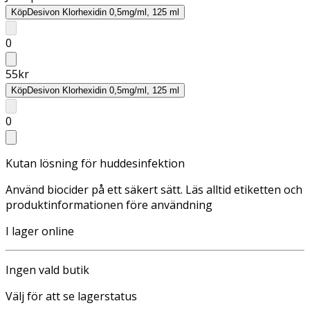
Köp
Desivon Klorhexidin 0,5mg/ml, 125 ml
0
55
kr
Köp
Desivon Klorhexidin 0,5mg/ml, 125 ml
0
Kutan lösning för huddesinfektion
Använd biocider på ett säkert sätt. Läs alltid etiketten och
produktinformationen före användning
I lager online
Ingen vald butik
Välj för att se lagerstatus