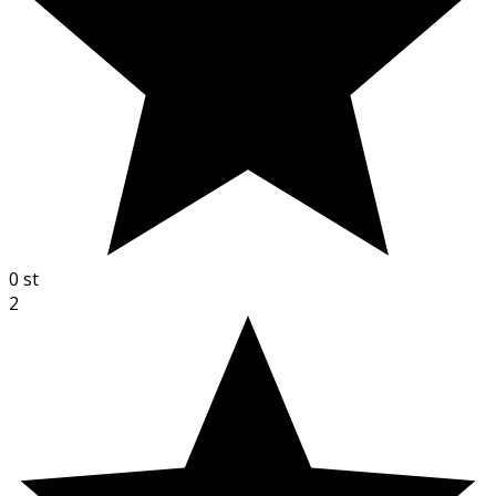
0
st
2