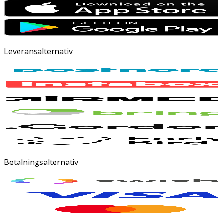
Leveransalternativ
Betalningsalternativ