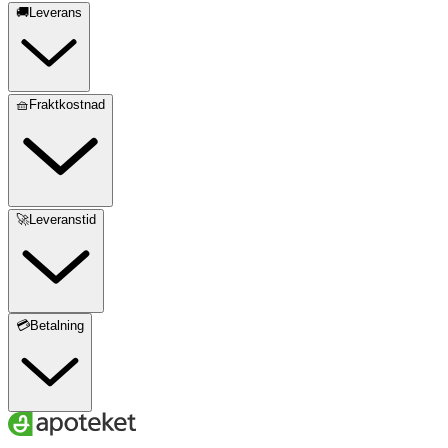
🚚Leverans
🧺Fraktkostnad
🚀Leveranstid
💳Betalning