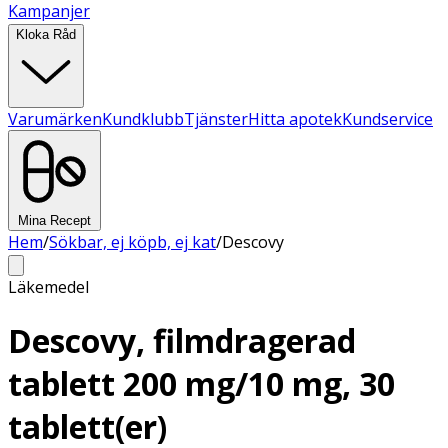
Kampanjer
Kloka Råd
Varumärken
Kundklubb
Tjänster
Hitta apotek
Kundservice
Mina Recept
Hem
/
Sökbar, ej köpb, ej kat
/
Descovy
Läkemedel
Descovy, filmdragerad
tablett 200 mg/10 mg, 30
tablett(er)