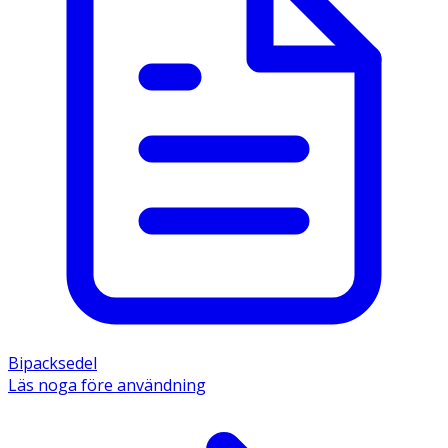
Bipacksedel
Läs noga före användning