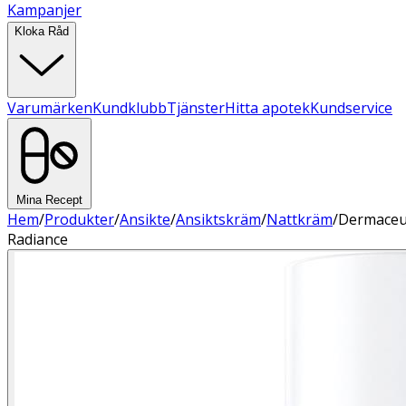
Kampanjer
Kloka Råd
Varumärken
Kundklubb
Tjänster
Hitta apotek
Kundservice
Mina Recept
Hem
/
Produkter
/
Ansikte
/
Ansiktskräm
/
Nattkräm
/
Dermaceu
Radiance