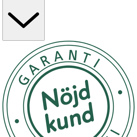
vidgade porer samt minska inflammation i huden. Använd
som en 3 månaders kur.
Användning
- Applicera till natten på väl rengjort ansikte. Appliceras
ensam.
- Börja med att använda krämen varannan natt, för
invänjning.
- Fortsätt sedan med varannan till var tredje natt.
- Vid eventuella tecken på irritation minska
användningsfrekvensen tills huden vant sig.
- Använd som en 3 månaders kur.
- Kan orsaka allergisk reaktion på känslig hud.
- Får ej användas på irriterad eller skadad hud, eller på
ögon eller slemhinnor.