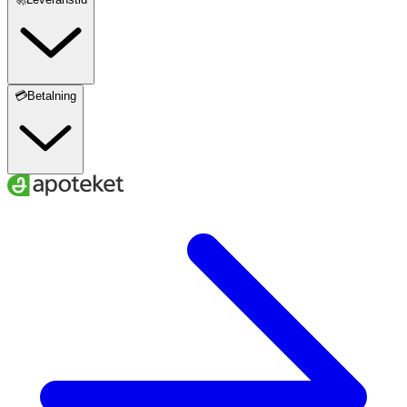
💳Betalning