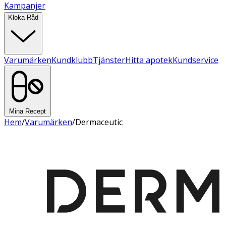
Kampanjer
Kloka Råd
Varumärken
Kundklubb
Tjänster
Hitta apotek
Kundservice
Mina Recept
Hem
/
Varumärken
/
Dermaceutic