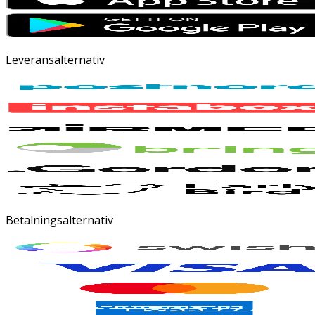
Leveransalternativ
Betalningsalternativ