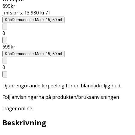
699
kr
Jmfs.pris:
13 980 kr / l
Köp
Dermaceutic Mask 15, 50 ml
0
699
kr
Köp
Dermaceutic Mask 15, 50 ml
0
Djuprengörande lerpeeling för en blandad/oljig hud.
Följ anvisningarna på produkten/bruksanvisningen
I lager online
Beskrivning