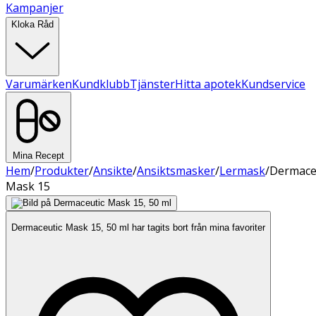
Kampanjer
Kloka Råd
Varumärken
Kundklubb
Tjänster
Hitta apotek
Kundservice
Mina Recept
Hem
/
Produkter
/
Ansikte
/
Ansiktsmasker
/
Lermask
/
Dermace
Mask 15
Dermaceutic Mask 15, 50 ml har tagits bort från mina favoriter