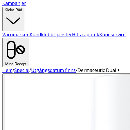
Kampanjer
Kloka Råd
Varumärken
Kundklubb
Tjänster
Hitta apotek
Kundservice
Mina Recept
Hem
/
Special
/
Utgångsdatum finns
/
Dermaceutic Dual +