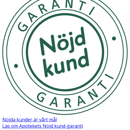
- Om det ändå inträffar ska du skölja noggrant med
vatten.
Förvaring
Förvaras i rumstemperatur utom räckhåll för små barn.
Innehåll
Water (Aqua), Azelaic Acid, Propylene Glycol, Hydroxyethyl
Acrylate/Sodium Acryloyldimethyl Taurate Copolymer,
Alpha-Arbutin, Hexylresorcinol, Potassium Azeloyl
Diglycinate, Polysorbate 20, Sodium Benzoate, Xanthan
Gum, Citric acid, Tetrasodium EDTA, Polysorbate 60,
Sorbitan Isostearate.
Nöjda kunder är vårt mål
Läs om Apotekets Nöjd kund-garanti