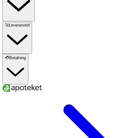
🚀Leveranstid
💳Betalning