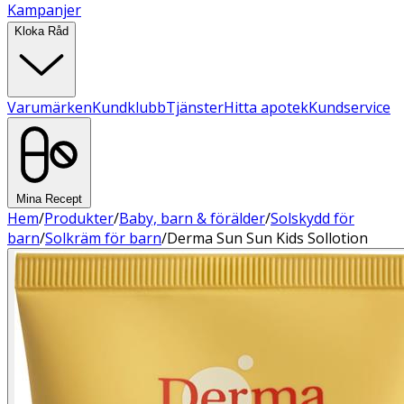
Kampanjer
Kloka Råd
Varumärken
Kundklubb
Tjänster
Hitta apotek
Kundservice
Mina Recept
Hem
/
Produkter
/
Baby, barn & förälder
/
Solskydd för
barn
/
Solkräm för barn
/
Derma Sun Sun Kids Sollotion