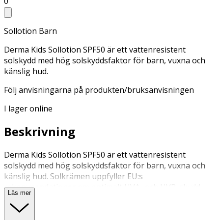
0
Sollotion Barn
Derma Kids Sollotion SPF50 är ett vattenresistent
solskydd med hög solskyddsfaktor för barn, vuxna och
känslig hud.
Följ anvisningarna på produkten/bruksanvisningen
I lager online
Beskrivning
Derma Kids Sollotion SPF50 är ett vattenresistent
solskydd med hög solskyddsfaktor för barn, vuxna och
känslig hud. Solkrämen uppfyller EU:s
rekommendationer om optimalt UVA- och UVB-skydd.
Läs mer
Den absorberas lätt och snabbt utan att kännas fet på
huden. Solkrämen är både Svanenmärkt, Allergy Certified,
rekommenderad av Asthma Allergy Nordic samt har