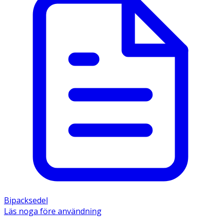
Bipacksedel
Läs noga före användning