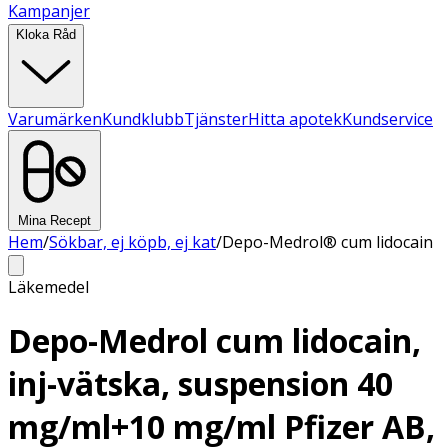
Kampanjer
Kloka Råd
Varumärken
Kundklubb
Tjänster
Hitta apotek
Kundservice
Mina Recept
Hem
/
Sökbar, ej köpb, ej kat
/
Depo-Medrol® cum lidocain
Läkemedel
Depo-Medrol cum lidocain,
inj-vätska, suspension 40
mg/ml+10 mg/ml Pfizer AB,