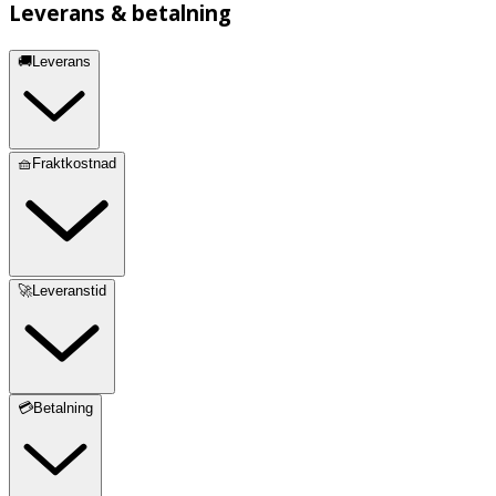
Leverans & betalning
🚚Leverans
🧺Fraktkostnad
🚀Leveranstid
💳Betalning