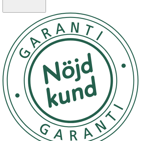
# 29137999 Bis-Hea Poly(1,4-Butanediol)-9/Ipdi
Copolymer, Hydroxypropyl Methacrylate, Isobornyl
Methacrylate, Methacrylic Acid, Ethyl Trimethylbenzoyl
Phenyl, Phosphinate, Silica, BHT.