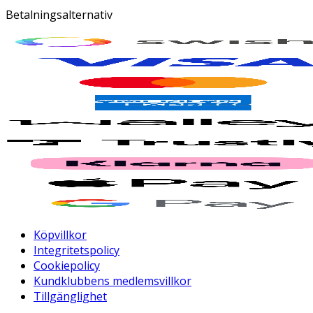
Betalningsalternativ
Köpvillkor
Integritetspolicy
Cookiepolicy
Kundklubbens medlemsvillkor
Tillgänglighet