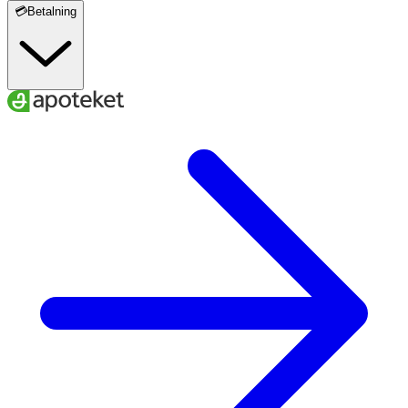
💳Betalning