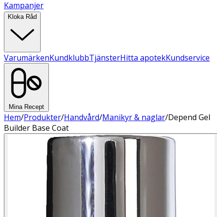
Kampanjer
Kloka Råd
Varumärken
Kundklubb
Tjänster
Hitta apotek
Kundservice
Mina Recept
Hem
/
Produkter
/
Handvård
/
Manikyr & naglar
/
Depend Gel
Builder Base Coat