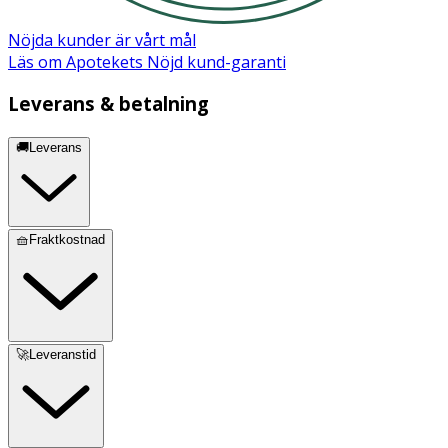
Nöjda kunder är vårt mål
Läs om Apotekets Nöjd kund-garanti
Leverans & betalning
🚚Leverans
🧺Fraktkostnad
🚀Leveranstid