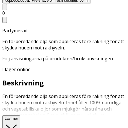
Köp
DeoDoc AB Pre-shave oil fresh coconut, 30 ml
0
Parfymerad
En förberedande olja som appliceras före rakning för att
skydda huden mot rakhyveln.
Följ anvisningarna på produkten/bruksanvisningen
I lager online
Beskrivning
En förberedande olja som appliceras före rakning för att
skydda huden mot rakhyveln. Innehåller 100% naturliga
och vegetabiliska oljor som mjukgör hårstråna och
underlättar rakning. Ska ej sköljas av - rakskum
Läs mer
appliceras direkt ovanpå oljan. Rakolja Intim är steg 1 i
DeoDocs 3-stegs rakningsserie. Minimerar röda prickar