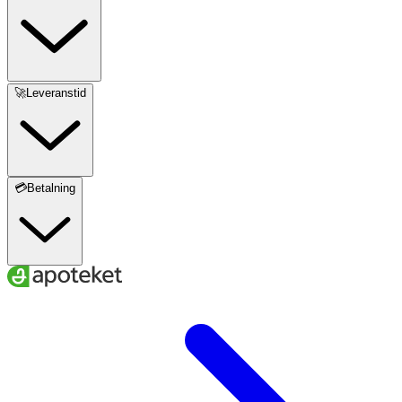
🚀Leveranstid
💳Betalning