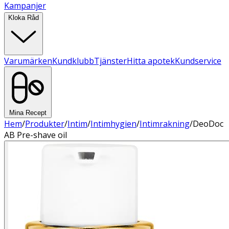
Kampanjer
Kloka Råd
Varumärken
Kundklubb
Tjänster
Hitta apotek
Kundservice
Mina Recept
Hem
/
Produkter
/
Intim
/
Intimhygien
/
Intimrakning
/
DeoDoc
AB Pre-shave oil