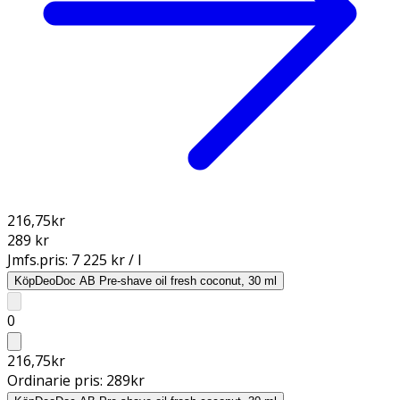
216,75
kr
289 kr
Jmfs.pris:
7 225 kr / l
Köp
DeoDoc AB Pre-shave oil fresh coconut, 30 ml
0
216,75
kr
Ordinarie pris:
289
kr