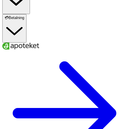
💳Betalning