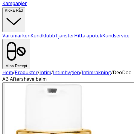
Kampanjer
Kloka Råd
Varumärken
Kundklubb
Tjänster
Hitta apotek
Kundservice
Mina Recept
Hem
/
Produkter
/
Intim
/
Intimhygien
/
Intimrakning
/
DeoDoc
AB Aftershave balm