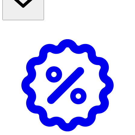
Shaving Foam.
Förvaras i rumstemperatur
OK för gravida och ammande: Ja
Ingredienser:Aqua, Caprylic/Capric Triglyceride, Butylene
Glycol, PEG-20 Methyl Glucose Sesquistearate, Panthenyl
Triacetate, Methyl Glucose Sesquistearate, Parfum,
Naringenin, Chelidonine, Carbomer, Tetrasodium
Glutamate Diacetate, Potassium Hydroxide,
Phenoxyethanol.