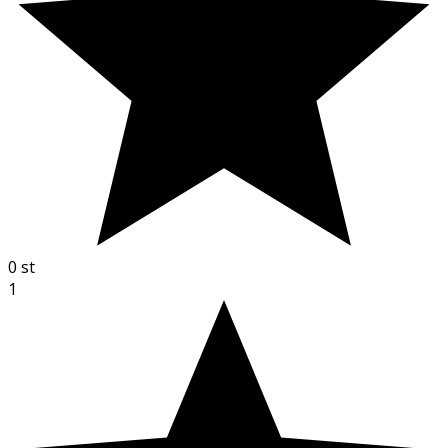
0
st
1