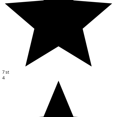
7
st
4