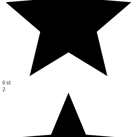
0
st
2