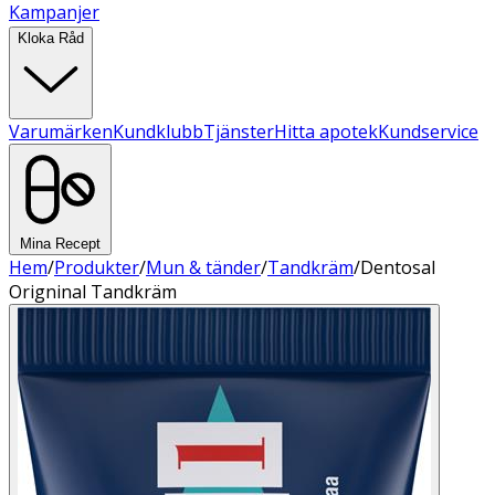
Kampanjer
Kloka Råd
Varumärken
Kundklubb
Tjänster
Hitta apotek
Kundservice
Mina Recept
Hem
/
Produkter
/
Mun & tänder
/
Tandkräm
/
Dentosal
Origninal Tandkräm