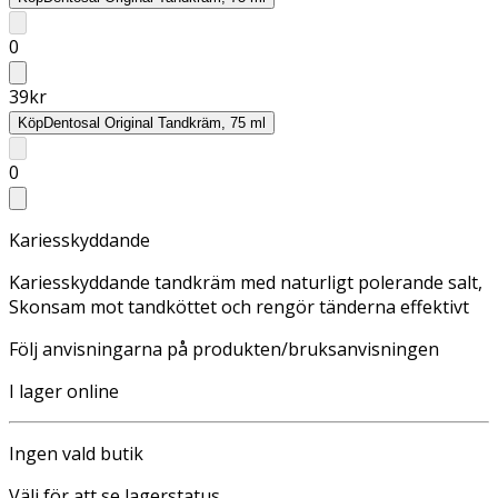
0
39
kr
Köp
Dentosal Original Tandkräm, 75 ml
0
Kariesskyddande
Kariesskyddande tandkräm med naturligt polerande salt,
Skonsam mot tandköttet och rengör tänderna effektivt
Följ anvisningarna på produkten/bruksanvisningen
I lager online
Ingen vald butik
Välj för att se lagerstatus