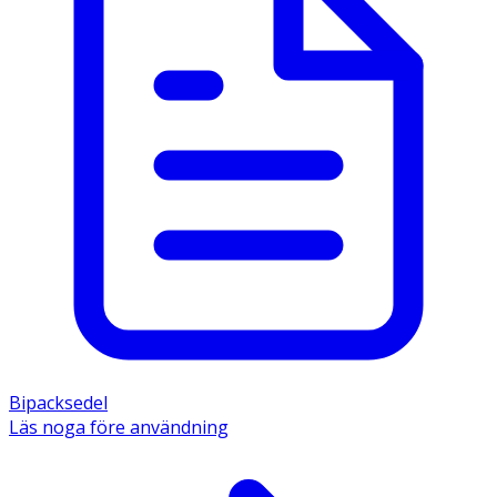
Bipacksedel
Läs noga före användning