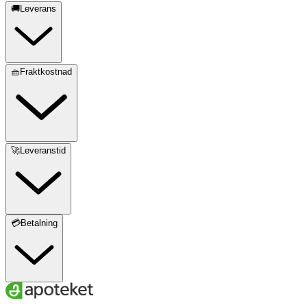
🚚Leverans
🧺Fraktkostnad
🚀Leveranstid
💳Betalning