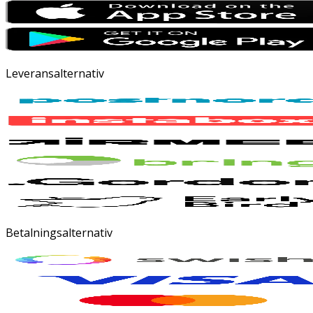
Leveransalternativ
Betalningsalternativ