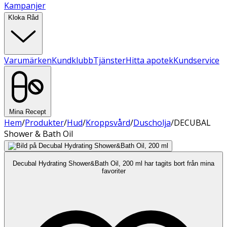
Kampanjer
Kloka Råd
Varumärken
Kundklubb
Tjänster
Hitta apotek
Kundservice
Mina Recept
Hem
/
Produkter
/
Hud
/
Kroppsvård
/
Duscholja
/
DECUBAL
Shower & Bath Oil
Decubal Hydrating Shower&Bath Oil, 200 ml har tagits bort från mina
favoriter