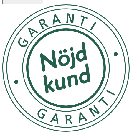
behov även på kroppen, smörj in och skölj av.
- Passar alla hudtyper, speciellt dig med torr och känslig
hud.
- Vegansk.
- Oparfymerad.
Innehåll
MIPA-Laureth Sulfate, Caprylic/Capric Triglyceride,
Cocamide DEA, Ethylhexyl Stearate, Ricinus Communis
Seed Oil, Olus Oil, Laureth-4, Propylene Glycol, Aqua,
Polyglyceryl-3 Caprylate, Bisabolol, Tocopherol,
Tocopheryl Acetate, Laureth-2, Citric Acid.