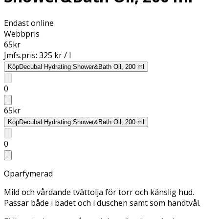
Endast online
Webbpris
65
kr
Jmfs.pris:
325 kr / l
Köp
Decubal Hydrating Shower&Bath Oil, 200 ml
0
65
kr
Köp
Decubal Hydrating Shower&Bath Oil, 200 ml
0
Oparfymerad
Mild och vårdande tvättolja för torr och känslig hud.
Passar både i badet och i duschen samt som handtvål.