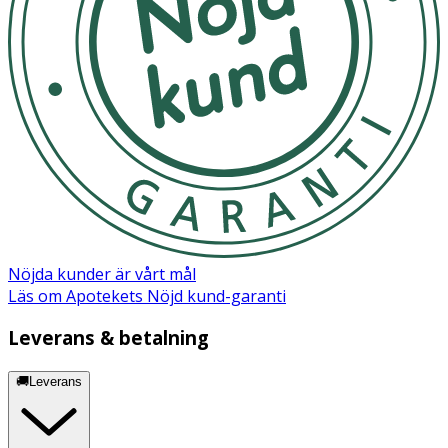
Niacinamide, Cetyl Alcohol, Hydrolyzed Wheat Protein,
Hydrolyzed Wheat Starch, Panthenol, Behentrimonium
Methosulfate, Menthol, Dipropylene Glycol, Citric Acid,
Phenoxyethanol, Sodium Benzoate
Nöjda kunder är vårt mål
Läs om Apotekets Nöjd kund-garanti
Leverans & betalning
🚚Leverans