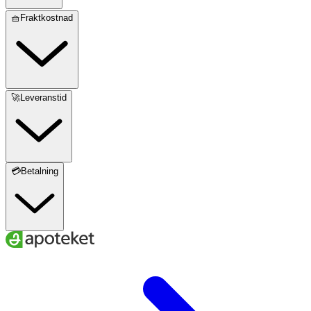
🧺Fraktkostnad
🚀Leveranstid
💳Betalning