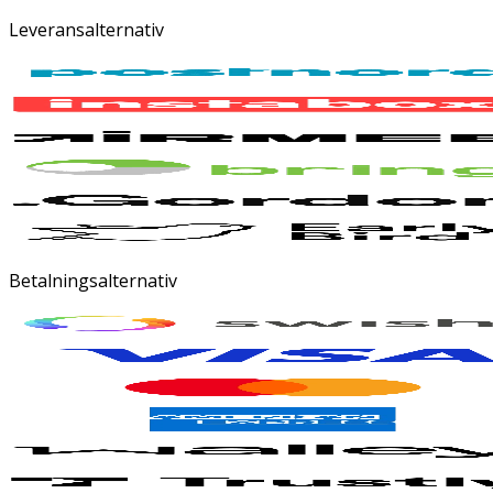
Leveransalternativ
Betalningsalternativ