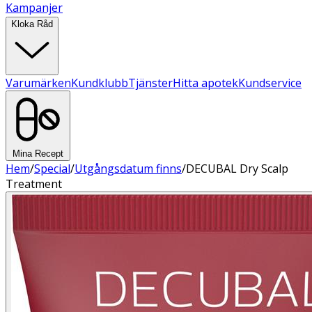
Kampanjer
Kloka Råd
Varumärken
Kundklubb
Tjänster
Hitta apotek
Kundservice
Mina Recept
Hem
/
Special
/
Utgångsdatum finns
/
DECUBAL Dry Scalp
Treatment