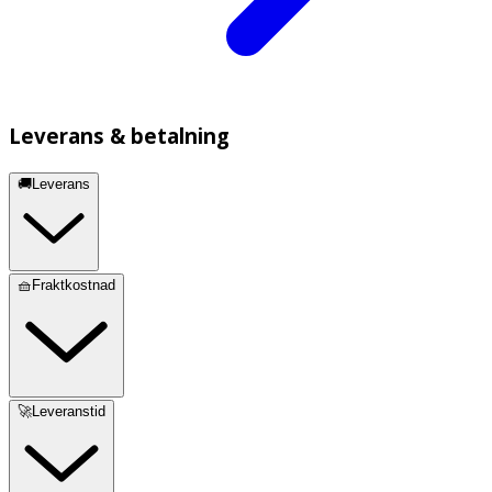
Leverans & betalning
🚚Leverans
🧺Fraktkostnad
🚀Leveranstid