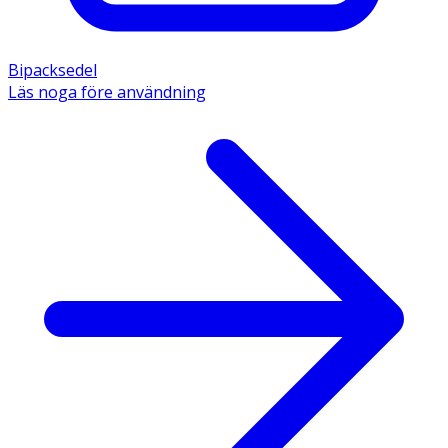
Bipacksedel
Läs noga före användning