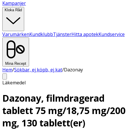
Kampanjer
Kloka Råd
Varumärken
Kundklubb
Tjänster
Hitta apotek
Kundservice
Mina Recept
Hem
/
Sökbar, ej köpb, ej kat
/
Dazonay
Läkemedel
Dazonay, filmdragerad
tablett 75 mg/18,75 mg/200
mg, 130 tablett(er)