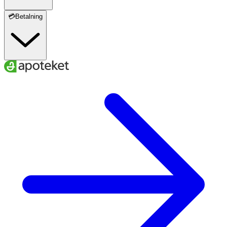
💳Betalning