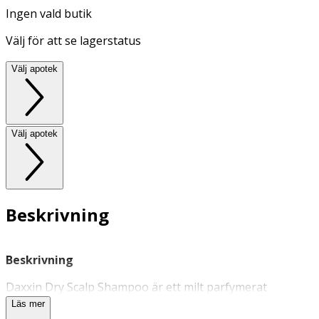
Ingen vald butik
Välj för att se lagerstatus
Välj apotek
Välj apotek
Beskrivning
Beskrivning
Daxxin Dry Scalp Shampoo är ett milt parfymerat
schampo
för torr eller känslig hårbotten. Detta
Läs mer
trippelverkande schampo bidrar till att återfukta och