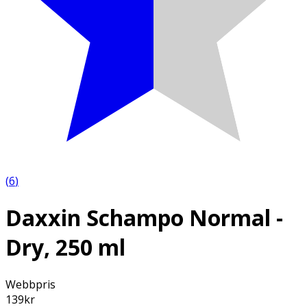
(
6
)
Daxxin Schampo Normal -
Dry, 250 ml
Webbpris
139
kr