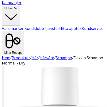
Kampanjer
Kloka Råd
Varumärken
Kundklubb
Tjänster
Hitta apotek
Kundservice
Mina Recept
Hem
/
Produkter
/
Hår
/
Hårvård
/
Schampo
/
Daxxin Schampo
Normal - Dry