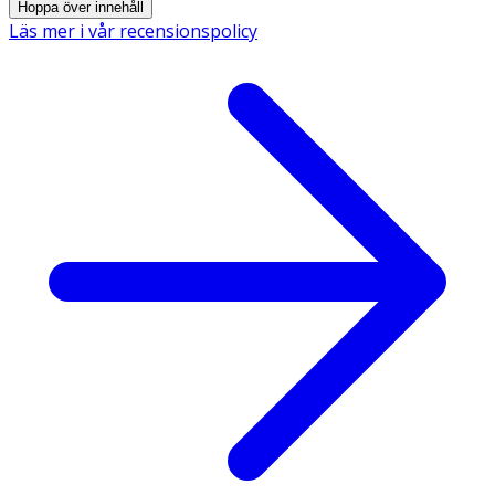
Innehåll
Hoppa över innehåll
Läs mer i vår recensionspolicy
Aqua, Disodium Laureth Sulfosuccinate, Lauryl Glucoside,
Disodium Undecylenamido Mea-Sulfosuccinate, PEG-7
Glyceryl Cocoate, Glycol Distearate, Guar
Hydroxypropyltrimonium Chloride, Piroctone Olamine,
Cocamidopropyl Betaine, Hydrolyzed Vegetable Protein
Pg-Propyl Silanetriol, Parfum, Glycerin, Lactitol, Xylitol,
Phenoxyethanol, Laureth-4, Disodium Edta, Citric Acid,
Potassium Sorbate, Sodium Chloride, Formic Acid, Edta.