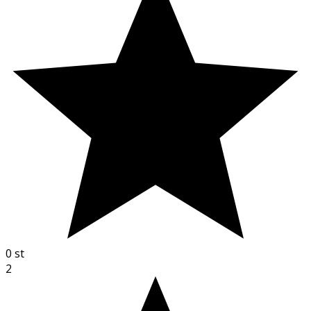
0
st
2