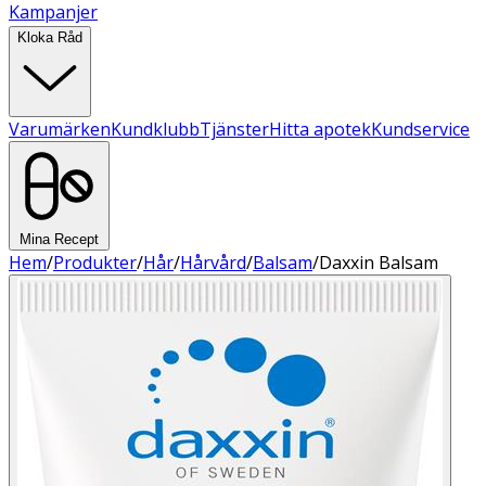
Kampanjer
Kloka Råd
Varumärken
Kundklubb
Tjänster
Hitta apotek
Kundservice
Mina Recept
Hem
/
Produkter
/
Hår
/
Hårvård
/
Balsam
/
Daxxin Balsam