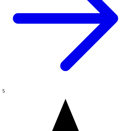
Glycol, Glycerin, PEG-40 Hydrogenated Castor Oil,
Tocopherol, Potassium Sorbate, Edta, Alcohol.
5