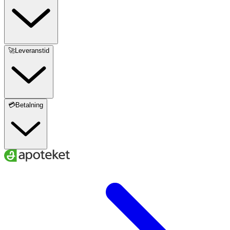
🚀Leveranstid
💳Betalning