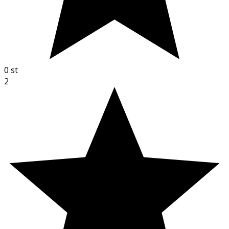
0
st
2