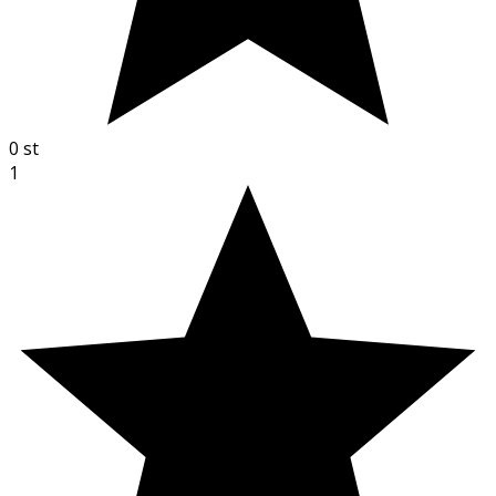
0
st
1