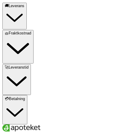
🚚Leverans
🧺Fraktkostnad
🚀Leveranstid
💳Betalning